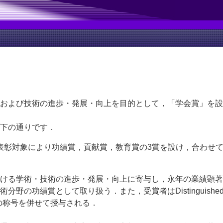
および技術の進歩・発展・向上を目的として，「学会賞」を設
下の通りです．
表彰対象により功績賞，貢献賞，教育賞の3賞を設け，合わせて
ける学術・技術の進歩・発展・向上に寄与し，永年の業績顕著
の功績賞として取り扱う．また，受賞者はDistinguished Specialis
の称号を併せて授与される．