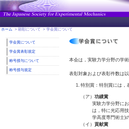
ホーム
> 顕彰について > 学会賞について
学会賞について
学会賞表彰規定
本会は，実験力学分野の学術
称号授与について
称号授与規定
表彰対象および表彰件数は以
特別賞：特別賞には，
（ア）
功績賞
実験力学分野にお
は，特に光応用技術分野
学高度専門術士)
（イ）
貢献賞