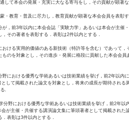
通して本会の発展・充実に大なる寄与をし，その貢献が顕著な
蒙・教育・普及に尽力し，教育貢献が顕著な本会会員を表彰す
分が，前3年以内に本会会誌「実験力学」あるいは本会が主催
し，その著者を表彰する．表彰は2件以内とする．
における実用的価値のある新技術（特許等を含む）であって，
たものを対象とし，その進歩・発展に格段に貢献した本会会員
における優秀な学術あるいは技術業績を挙げ，前2年以内に本会会誌「実
筆頭著者として掲載された論文を対象とし，将来の成長が期待される
る.
分野における優秀な学術あるいは技術業績を挙げ，前2年以内に本会会誌
るいは本会が主催・共催する講演論文集に筆頭著者として掲載さ
る．表彰は3件以内とする．