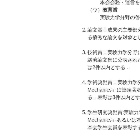
本会会務・運営を
（ウ）
教育賞
実験力学分野の啓
論文賞：成果の主要部
る優秀な論文を対象と
技術賞：実験力学分野
講演論文集に公表され
は2件以内とする．
学術奨励賞：実験力学分野
Mechanics」に
る．表彰は3件以内とす
学生研究奨励賞:実験力学
Mechanics」あ
本会学生会員を表彰す