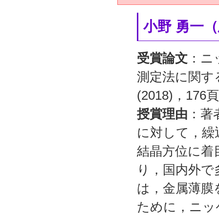
小野 勇一（
受賞論文
：ニ
測定法に関す
(2018)，17
授賞理由
：著
に対して，繰
結晶方位に着
り，国内外で
は，金属薄膜
ために，ニッ