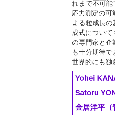
れまで不可能で
応力測定の可
よる粒成長の
成式について
の専門家と企
も十分期待で
世界的にも独
Yohei KANA
Satoru YO
金居洋平（