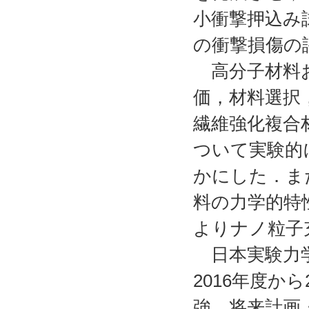
小衝撃押込み
の衝撃損傷の
高分子材料お
価，材料選択
繊維強化複合
ついて実験的
かにした．ま
料の力学的特
よりナノ粒子
日本実験力学
2016年度か
強，将来計画・