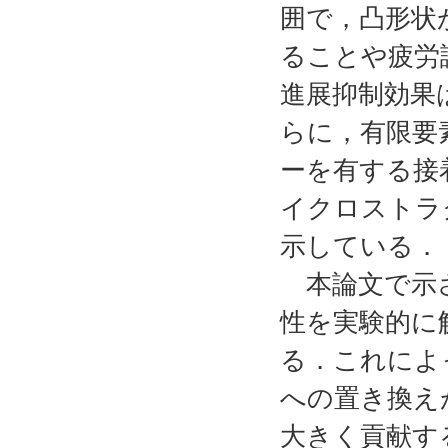
囲で，凸形状
ることや疲労
進展抑制効果
らに，有限要
ーを有する接
イクロストラ
示している．
本論文で示さ
性を実験的に
る．これによ
への置き換え
大きく貢献す