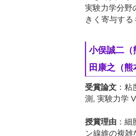
実験力学分野
きく寄与する
小俣誠二（
田康之（熊
受賞論文
：粘
測, 実験力学 Vol
授賞理由
：細
ン線維の複雑