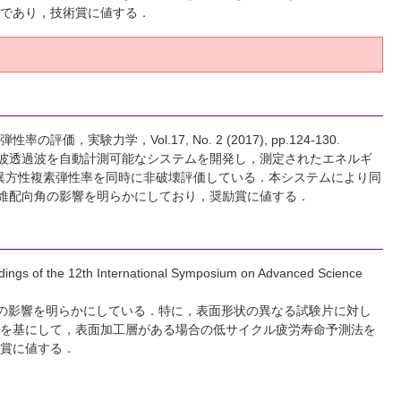
であり，技術賞に値する．
学，Vol.17, No. 2 (2017), pp.124-130.
超音波透過波を自動計測可能なシステムを開発し，測定されたエネルギ
の異方性複素弾性率を同時に非破壊評価している．本システムにより同
繊維配向角の影響を明らかにしており，奨励賞に値する．
dings of the 12th International Symposium on Advanced Science
層の影響を明らかにしている．特に，表面形状の異なる試験片に対し
を基にして，表面加工層がある場合の低サイクル疲労寿命予測法を
賞に値する．