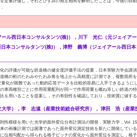
を定量評価し，それとひずみの相互相関を解明したことは，今後の自動
．
ール西日本コンサルタンツ(株)），川下 光仁（元ジェイアー
ル西日本コンサルタンツ(株)），津野 義博（ジェイアール西日
の評価が可能な鉄道橋の健全度評価手法の提案，日本実験力学会講演論文集 分科会合
道橋の桁のたわみやたわみ角を地上から高精度に計測でき，複数箇所を
定量化が困難であった動的応答データを比較的容易に入手できるように
の車両種別ごとに作用荷重配列が同一で作用荷重も概ね等しい鉄道の特
比を用いることを提案し，その有効性を確認しており，技術賞に値する
立大学），李 志遠（産業技術総合研究所）， 津田 浩（産業
模様を用いた光学的面外変位分布計測法の開発，実験力学，Vol. 15, No. 4, 
来の画像計測では困灘であった面外変位測定技術を新たに開発している
に位相勾配から得られる格子ピッチの変化から面外変位を測定し，格子ピ