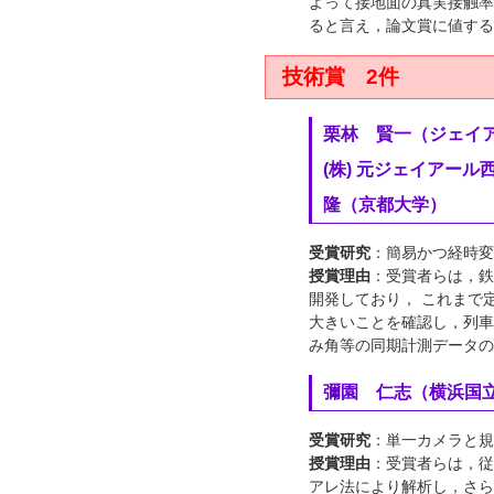
よって接地面の真実接触率
ると言え，論文賞に値する
技術賞 2件
栗林 賢一（ジェイア
(株) 元ジェイアー
隆（京都大学）
受賞研究
：簡易かつ経時変化
授賞理由
：受賞者らは，鉄
開発しており， これまで
大きいことを確認し，列車
み角等の同期計測データの
彌園 仁志（横浜国
受賞研究
：単一カメラと規則性
授賞理由
：受賞者らは，従
アレ法により解析し，さら