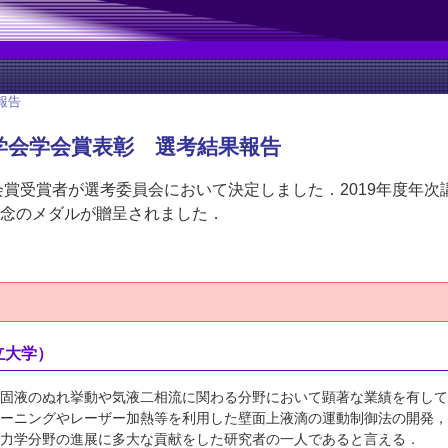
報告
力学会学会賞表彰 選考結果報告
学会賞受賞者が選考委員会において決定しました．2019年度年
念のメダルが贈呈されました．
立大学）
固液のぬれ挙動や気液二相流に関わる分野において顕著な業績を有して
ーニングやレーザー加熱等を利用した壁面上液滴の運動制御法の開発，
力学分野の進展に多大な貢献をした研究者の一人であると言える．