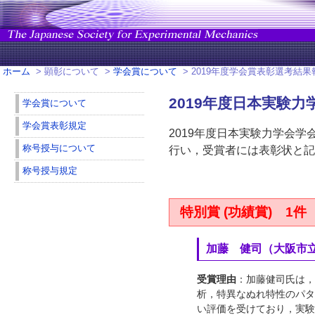
ホーム
> 顕彰について >
学会賞について
> 2019年度学会賞表彰選考結果
2019年度日本実験
学会賞について
学会賞表彰規定
2019年度日本実験力学会
称号授与について
行い，受賞者には表彰状と記
称号授与規定
特別賞 (功績賞) 1件
加藤 健司（大阪市
受賞理由
：加藤健司氏は，
析，特異なぬれ特性のパタ
い評価を受けており，実験