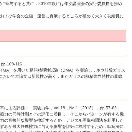
に寄与すると共に，2010年度には年次講演会の実行委員長を務め
および学会の企画・運営に貢献するところが極めて大きく功績賞に
109-116．
TMA）を用いた動的粘弾性試験（DMA）を実施し，ホウ珪酸ガラス
点において本論文は新規性が高く，またガラスの熱粘弾性特性の非線
－，実験力学，Vol.18，No.1（2018），pp.57-63．
擦力の同時計測とその評価に着目し，そこからパターンが有する機
力の直接的な影響を検証するため，デジタル画像相関法を利用した
ずみが最大静摩擦力に与える影響を詳細に検討するため，転写法に