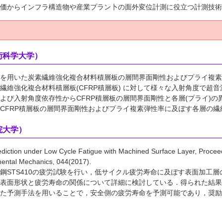
価からインフラ構造物や産業プラン卜の面外変位計測に役立つ計測技術
術科学大学）
いた炭素繊維強化複合材料積層板の層間界面剛性およびプライ複素弾性率の評価，実験力
繊維強化複合材料積層板(CFRP積層板) に対して様々な入射角度で
よび入射角度依存性からCFRP積層板の層間界面剛性と各層(プライ)
CFRP積層板の層間界面剛性およびプライ複素弾性率に及ぼす各層の
院大学）
ediction under Low Cycle Fatigue with Machined Surface Layer, Procee
mental Mechanics, 044(2017).
鋼STS410の疲労試験を行い，低サイクル疲労寿命に及ぼす表面加工
表面形状と疲労寿命の関係について詳細に検討している．得られた結果
た予測手法を用いることで，安全側の疲労寿命を予測可能であり，奨励