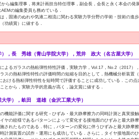
年度から編集理事，将来計画担当特任理事，副会長，会長と永く本会の発展
はAEMの編集委員も務めている．
は，固液のぬれや気液二相流に関わる実験力学分野の学術・技術の進歩
（功績賞）に値する．
学），長 秀雄（青山学院大学），荒井 政大（名古屋大学）
るガラスの熱粘弾性特性評価，実験力学，Vol.17，No.2（2017），pp.
ラスの熱粘弾性特性の評価時間の短縮を目的として，熱機械分析装置（
下における熱粘弾性特性を短時間で評価することに成功している．この
ことから，実験力学的意義が高く，論文賞に値する．
業大学），畝田 道雄（金沢工業大学）
機能評価に関する研究－ひずみ・最大静摩擦力の同時計測と真実接触率による評価
イヤの紋様であるパターンによって変化する接地面のひずみと最大静摩
施されたものである．特に，パターンの変化に伴うひずみと最大静摩擦
時計測装置の試作・運用にも成功している．さらに，タイヤ接地面のひ