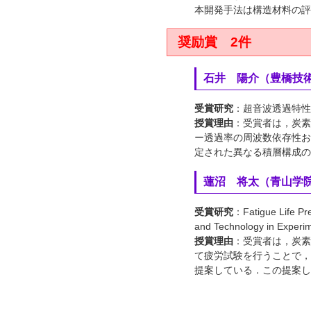
本開発手法は構造材料の評
奨励賞 2件
石井 陽介（豊橋技
受賞研究
：超音波透過特性を用
授賞理由
：受賞者は，炭素
ー透過率の周波数依存性お
定された異なる積層構成の
蓮沼 将太（青山学
受賞研究
：Fatigue Life Pr
and Technology in Experi
授賞理由
：受賞者は，炭素
て疲労試験を行うことで，
提案している．この提案し