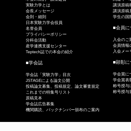
実験力学とは
講演原稿
会長メッセージ
講演原稿
会則・細則
学生の国
日本実験力学会役員
■会員に
名誉会員
プライバシーポリシー
入会のご
分科会活動
会員情報
産学連携支援センター
入会メー
Teptech誌での本会の紹介
■顕彰に
■学会誌
学会賞に
学会誌「実験力学」目次
学会賞表
JSTAGEによる論文公開
称号授与
投稿論文募集、投稿規定、論文審査規定
称号授与
これまでの特集号リスト
原稿見本
学会誌広告募集
機関購読、バックナンバー頒布のご案内