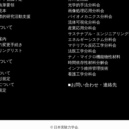
執筆要領
光学的手法分科会
見本
画像処理応用分科会
際的研究活動支援
バイオメカニクス分科会
流体可視化分科会
ついて
産業応用分科会
サステナブル・エンジニアリング
案内
エネルギーシステム分科会
の変更手続き
マテリアル反応工学分科会
リングリスト
法医工学分科会
ナノ・マイクロ機能物性材料
ついて
時間依存性材科分解会
インフラ維持管理技術
ついて
看護工学分科会
彰規定
について
■
お問い合わせ・連絡先
規定
©
日本実験力学会.