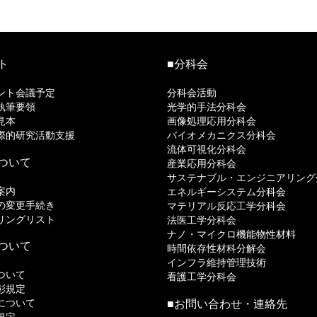
ト
■分科会
ント会議予定
分科会活動
執筆要領
光学的手法分科会
見本
画像処理応用分科会
際的研究活動支援
バイオメカニクス分科会
流体可視化分科会
ついて
産業応用分科会
サステナブル・エンジニアリング
案内
エネルギーシステム分科会
の変更手続き
マテリアル反応工学分科会
リングリスト
法医工学分科会
ナノ・マイクロ機能物性材料
ついて
時間依存性材科分解会
インフラ維持管理技術
ついて
看護工学分科会
彰規定
について
■
お問い合わせ・連絡先