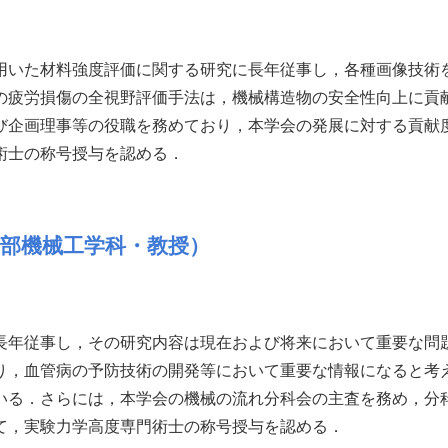
用いた材料強度評価に関する研究に長年従事し，各種画像技術
の疲労損傷の全視野評価手法は，機械構造物の安全性向上に貢
び企画理事等の役職を務めており，本学会の発展に対する貢献度
術士の称号授与を認める．
学部機械工学科・教授）
長年従事し，その研究内容は現在および将来において重要な問
り，血管病の予防技術の開発等において重要な情報になると考
いる．さらには，本学会の機械の流れ分科会の主査を務め，分
て，実験力学高度専門術士の称号授与を認める．