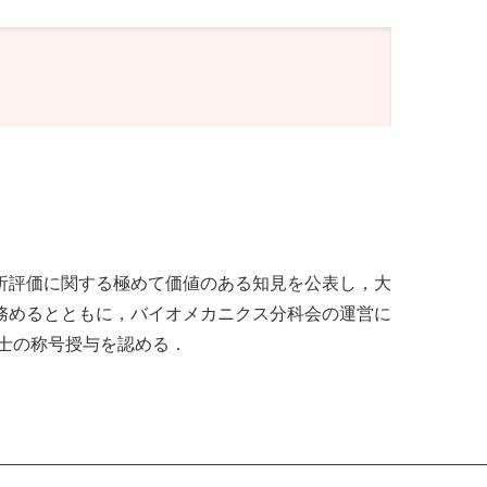
析評価に関する極めて価値のある知見を公表し，大
務めるとともに，バイオメカニクス分科会の運営に
士の称号授与を認める．