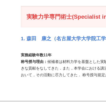
実験力学専門術士(Specialist in 
1. 森田 康之（名古屋大学大学院工
実務経験年数11年
称号授与理由：
候補者は材料力学を基盤とした実
きな貢献をなしてきた．また，本学会における講
おいて，その活動に尽力してきた． 称号授与規