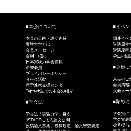
■本会について
■イベン
本会の目的・設立趣旨
関連イベ
実験力学とは
講演原稿
会長メッセージ
講演原稿
会則・細則
学生の国
日本実験力学会役員
■会員に
名誉会員
プライバシーポリシー
入会のご
分科会活動
会員情報
産学連携支援センター
入会メー
Teptech誌での本会の紹介
■顕彰に
■学会誌
学会賞に
学会誌「実験力学」目次
学会賞表
JSTAGEによる論文公開
称号授与
投稿論文募集、投稿規定、論文審査規定