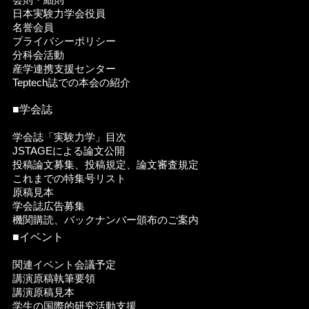
日本実験力学会役員
名誉会員
プライバシーポリシー
分科会活動
産学連携支援センター
Teptech誌での本会の紹介
■学会誌
学会誌「実験力学」目次
JSTAGEによる論文公開
投稿論文募集、投稿規定、論文審査規定
これまでの特集号リスト
原稿見本
学会誌広告募集
機関購読、バックナンバー頒布のご案内
■イベント
関連イベント会議予定
講演原稿執筆要領
講演原稿見本
学生の国際的研究活動支援