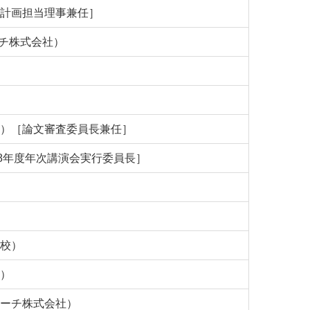
来計画担当理事兼任］
ーチ株式会社）
学）［論文審査委員長兼任］
18年度年次講演会実行委員長］
学校）
学）
サーチ株式会社）