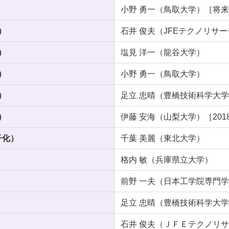
小野 勇一（鳥取大学）［将
）
石井 俊夫（JFEテクノリサ
）
塩見 洋一（龍谷大学）
）
小野 勇一（鳥取大学）
）
足立 忠晴（豊橋技術科学大
）
伊藤 安海（山梨大学）［20
子化）
千葉 美麗（東北大学）
格内 敏（兵庫県立大学）
前野 一夫（日本工学院専門
足立 忠晴（豊橋技術科学大
石井 俊夫（ＪＦＥテクノリ