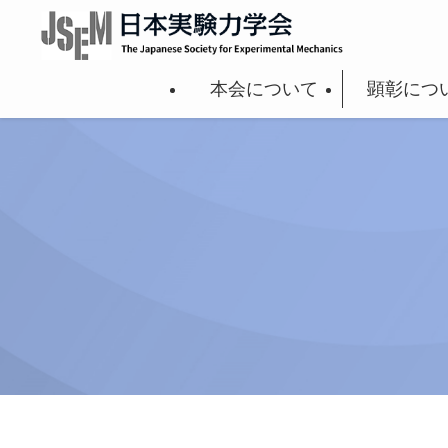
本会について
顕彰につ