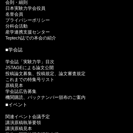
会則・細則
日本実験力学会役員
名誉会員
プライバシーポリシー
分科会活動
産学連携支援センター
Teptech誌での本会の紹介
■学会誌
学会誌「実験力学」目次
JSTAGEによる論文公開
投稿論文募集、投稿規定、論文審査規定
これまでの特集号リスト
原稿見本
学会誌広告募集
機関購読、バックナンバー頒布のご案内
■イベント
関連イベント会議予定
講演原稿執筆要領
講演原稿見本