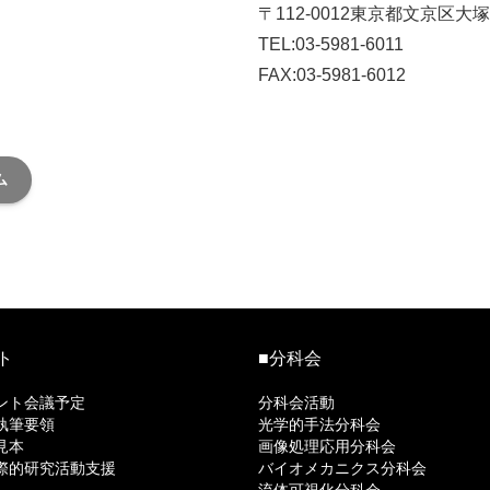
〒112-0012東京都文京区大塚
TEL:03-5981-6011
FAX:03-5981-6012
入退会連絡用メール番号はこ
ム
ト
■分科会
ント会議予定
分科会活動
執筆要領
光学的手法分科会
見本
画像処理応用分科会
際的研究活動支援
バイオメカニクス分科会
流体可視化分科会