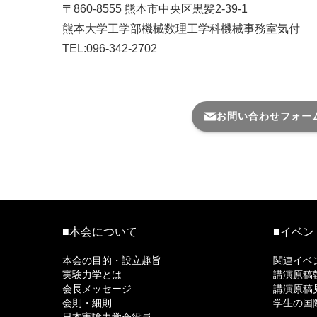
〒860-8555 熊本市中央区黒髪2-39-1
熊本大学工学部機械数理工学科機械事務室気付
TEL:096-342-2702
メール番号はこちら＞
お問い合わせフォー
■本会について
■イベン
本会の目的・設立趣旨
関連イベ
実験力学とは
講演原稿
会長メッセージ
講演原稿
会則・細則
学生の国
日本実験力学会役員